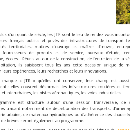
lus d’un quart de siècle, les JTR sont le lieu de rendez-vous incont
urs français publics et privés des infrastructures de transport ter
ivités territoriales, maîtres d’ouvrage et maîtres d’œuvre, entrep
, fournisseurs de produits et de service, bureaux d’étude, ce
e, écoles... Réunis autour de la construction, de l’entretien, de la sé
ploitation, ils saisissent tous les ans cette occasion unique de m
eurs expériences, leurs recherches et leurs innovations.
 marque « JTR » qu’elles ont conservée, leur champ est auss
al : elles couvrent désormais les infrastructures routières et ferr
 et interurbaines, les pistes aéronautiques, les voies industrielles.
ramme est structuré autour d'une session transversale, de 
ues traitant notamment de décarbonation des transports, d'amén
oirie urbaine, de matériaux hydrauliques ou d'adhérence des chaussé
 de brèves seront également au programme.