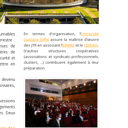
ournables
En termes d'organisation, l’
Université
Gustave Eiffel
assure la maîtrise d’œuvre
restre :
des JTR en associant l’
IDRRIM
et le
CEREMA
.
rises de
D’autres structures coopératives
ntres de
(associations et syndicats professionnels,
curité et
clusters, ...) contribuent également à leur
ettre en
préparation.
i devenu
oviaires,
sessions
agements
es. Deux