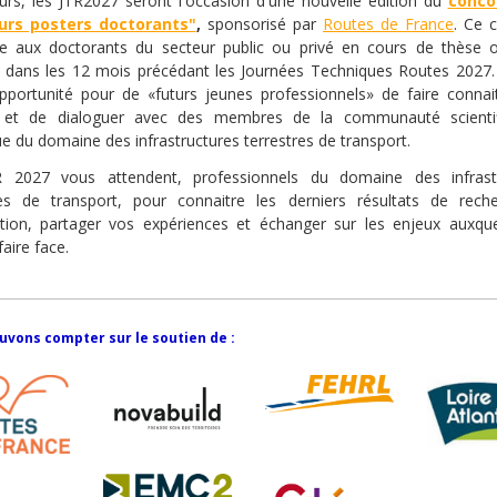
eurs, les JTR2027 seront l'occasion d'une nouvelle édition du
conco
eurs posters doctorants"
,
sponsorisé par
Routes de France
. Ce 
se aux doctorants du secteur public ou privé en cours de thèse 
 dans les 12 mois précédant les Journées Techniques Routes 2027.
opportunité pour de «futurs jeunes professionnels» de faire connait
 et de dialoguer avec des membres de la communauté scienti
e du domaine des infrastructures terrestres de transport.
 2027 vous attendent, professionnels du domaine des infrast
res de transport, pour connaitre les derniers résultats de rech
ation, partager vos expériences et échanger sur les enjeux auxqu
aire face.
uvons compter sur le soutien de :