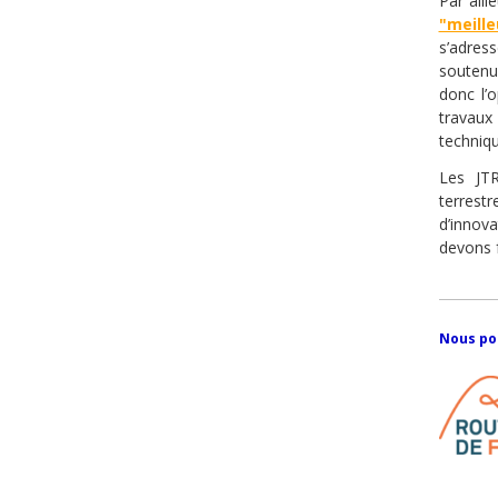
Par aill
"meill
s’adres
soutenu
donc l’
travaux
techniqu
Les JTR
terrest
d’innov
devons f
Nou
s po