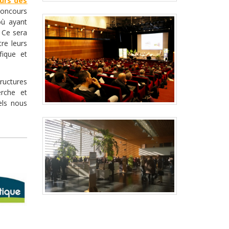
urs des
concours
où ayant
 Ce sera
re leurs
fique et
ructures
erche et
els nous