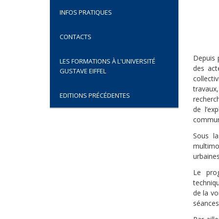
INFOS PRATIQUES
CONTACTS
Depuis p
LES FORMATIONS À L'UNIVERSITÉ
des acte
GUSTAVE EIFFEL
collect
travaux
EDITIONS PRÉCÉDENTES
recherch
de l’ex
commun l
Sous la
multimod
urbaines
Le prog
techniq
de la v
séances